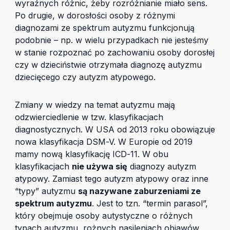
wyraźnych różnic, żeby rozróżnianie miało sens.
Po drugie, w dorosłości osoby z różnymi
diagnozami ze spektrum autyzmu funkcjonują
podobnie – np. w wielu przypadkach nie jesteśmy
w stanie rozpoznać po zachowaniu osoby dorosłej
czy w dzieciństwie otrzymała diagnozę autyzmu
dziecięcego czy autyzm atypowego.
Zmiany w wiedzy na temat autyzmu mają
odzwierciedlenie w tzw. klasyfikacjach
diagnostycznych. W USA od 2013 roku obowiązuje
nowa klasyfikacja DSM-V. W Europie od 2019
mamy nową klasyfikację ICD-11. W obu
klasyfikacjach
nie używa się
diagnozy autyzm
atypowy. Zamiast tego autyzm atypowy oraz inne
“typy” autyzmu
są nazywane zaburzeniami ze
spektrum autyzmu
. Jest to tzn. “termin parasol”,
który obejmuje osoby autystyczne o różnych
typach autyzmu, rożnych nasileniach objawów