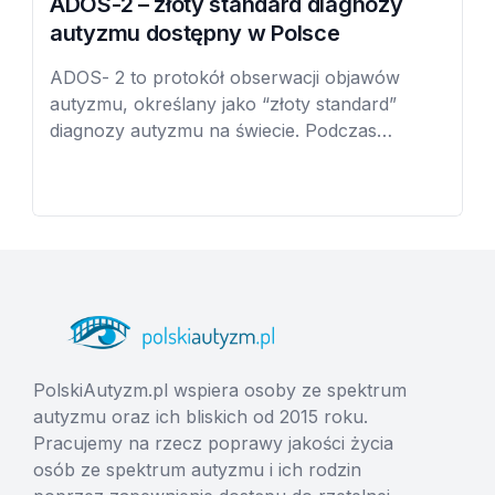
ADOS-2 – złoty standard diagnozy
autyzmu dostępny w Polsce
ADOS- 2 to protokół obserwacji objawów
autyzmu, określany jako “złoty standard”
diagnozy autyzmu na świecie. Podczas
badania diagnosta proponuje
dziecku/dorosłemu kilkanaście wspólnych
aktywności i tematów rozmowy. ADOS
pomaga wykryć spektrum autyzmu u dzieci od
12 miesiąca życia, ale także u młodzieży i u
dorosłych. Do niedawna w Polsce autyzm
diagnozowany był przez zespół specjalistów
na […]
PolskiAutyzm.pl wspiera osoby ze spektrum
autyzmu oraz ich bliskich od 2015 roku.
Pracujemy na rzecz poprawy jakości życia
osób ze spektrum autyzmu i ich rodzin