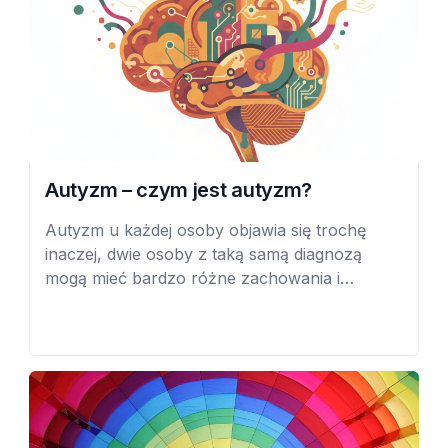
Autyzm – czym jest autyzm?
Autyzm u każdej osoby objawia się trochę
inaczej, dwie osoby z taką samą diagnozą
mogą mieć bardzo różne zachowania i
możliwości, dlatego mówi się o spektrum
zaburzeń - od łagodnych objawów do takich,
które bardzo wpływają na wszystkie sfery
życia. Autyzm nie jest chorobą, ale innym
sposobem postrzegania świata i myślenia.