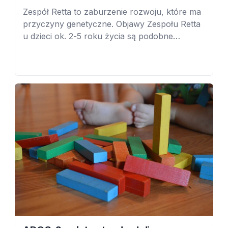
Zespół Retta to zaburzenie rozwoju, które ma
przyczyny genetyczne. Objawy Zespołu Retta
u dzieci ok. 2-5 roku życia są podobne
do objawów autyzmu: streotypowe ruchy rąk,
trudności w komunikowaniu się z otoczeniem,
słabsze umiejętności społeczne. W tym czasie
Zespół Retta może być mylnie diagnozowany
jako autyzm. Przyczyny Zespół Retta ma
podłoże genetyczne, przyczyną wystąpienia
jest mutacja […]