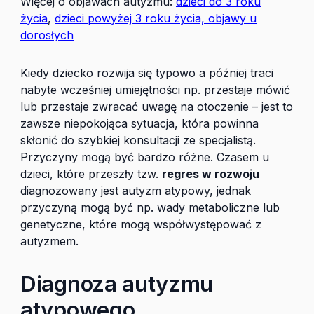
Więcej o objawach autyzmu:
dzieci do 3 roku
życia
,
dzieci powyżej 3 roku życia,
objawy u
dorosłych
Kiedy dziecko rozwija się typowo a później traci
nabyte wcześniej umiejętności np. przestaje mówić
lub przestaje zwracać uwagę na otoczenie – jest to
zawsze niepokojąca sytuacja, która powinna
skłonić do szybkiej konsultacji ze specjalistą.
Przyczyny mogą być bardzo różne. Czasem u
dzieci, które przeszły tzw.
regres w rozwoju
diagnozowany jest autyzm atypowy, jednak
przyczyną mogą być np. wady metaboliczne lub
genetyczne, które mogą współwystępować z
autyzmem.
Diagnoza autyzmu
atypowego