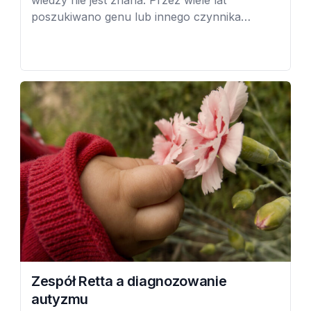
poszukiwano genu lub innego czynnika
wywołującego zaburzenie. Z badań wyłaniał
się coraz bardziej złożony obraz spektrum
autyzmu. Obecnie badacze uważają, że
pojedyncza przyczyna nie istnieje.
Zespół Retta a diagnozowanie
autyzmu