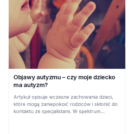
Objawy autyzmu – czy moje dziecko
ma autyzm?
Artykuł opisuje wczesne zachowania dzieci,
które mogą zaniepokoić rodziców i skłonić do
kontaktu ze specjalistami. W spektrum
autyzmu, wczesne wykrywanie ma ogromne
znaczenie. Mózg małego dziecka jest bardzo
podatny na kształtowanie (plastyczny) i