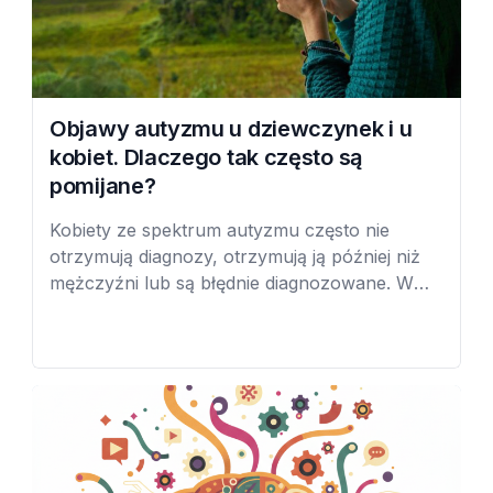
Objawy autyzmu u dziewczynek i u
kobiet. Dlaczego tak często są
pomijane?
Kobiety ze spektrum autyzmu często nie
otrzymują diagnozy, otrzymują ją później niż
mężczyźni lub są błędnie diagnozowane. W
rezultacie nie otrzymują wsparcia, którego
potrzebują. Badania prowadzone na Brown
University wskazują, że autyzm i zespół
Aspergera (według najnowszej nomenklatury:
spektrum autyzmu) są częstsze niż wcześniej
sądzono a dziewczęta otrzymują diagnozę
średnio 1,5 roku później niż chłopcy. […]