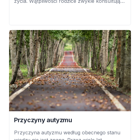
życia. Wątpliwości rodzice zwykle konsultują u
pediatry. Autyzm jest diagnozowany na
podstawie obserwacji zachowania dziecka i
wywiadu z rodzicami przez zespół
specjalistów.
Przyczyny autyzmu
Przyczyna autyzmu według obecnego stanu
wiedzy nie jest znana. Przez wiele lat