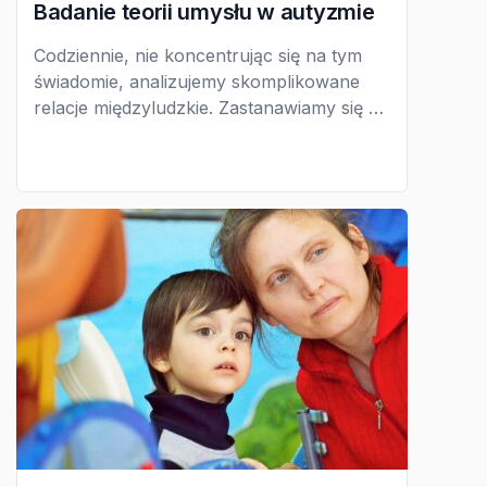
Badanie teorii umysłu w autyzmie
Codziennie, nie koncentrując się na tym
świadomie, analizujemy skomplikowane
relacje międzyludzkie. Zastanawiamy się co
inni mają na myśli, co chodzi im po głowie.
Ta umiejętność nazywana jest teorią
umysłu. Psychologowie od lat 80.
przeprowadzili serię ciekawych badań w
celu odpowiedzi na pytanie: czy objawy
autyzmu można tłumaczyć wiedzą z
zakresu teorii umysłu?