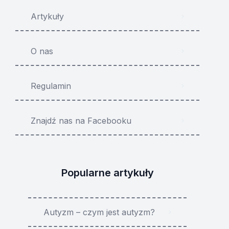
Artykuły
O nas
Regulamin
Znajdź nas na Facebooku
Popularne artykuły
Autyzm – czym jest autyzm?