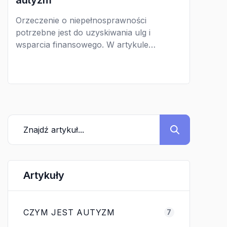
Orzeczenie o niepełnosprawności
potrzebne jest do uzyskiwania ulg i
wsparcia finansowego. W artykule
opisujemy sprawy formalne związane z
orzeczeniem, istotne z perspektywy
rodzica dziecka ze spektrum autyzmu.
Artykuły
CZYM JEST AUTYZM
7